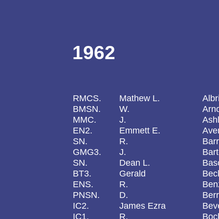
1962
RMCS.
Mathew L.
Albr
BMSN.
W.
Arn
MMC.
J.
Ash
EN2.
Emmett E.
Ave
SN.
R.
Barr
GMG3.
J.
Bar
SN.
Dean L.
Bas
BT3.
Gerald
Bec
ENS.
R.
Ben
PNSN.
D.
Ber
IC2.
James Ezra
Bev
IC1.
R.
Boc