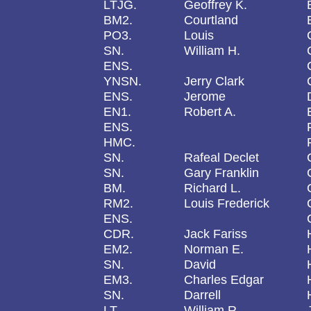
LTJG.
Geoffrey K.
BM2.
Courtland
PO3.
Louis
SN.
William H.
ENS.
YNSN.
Jerry Clark
ENS.
Jerome
EN1.
Robert A.
ENS.
HMC.
SN.
Rafeal Declet
SN.
Gary Franklin
BM.
Richard L.
RM2.
Louis Frederick
ENS.
CDR.
Jack Fariss
EM2.
Norman E.
SN.
David
EM3.
Charles Edgar
SN.
Darrell
LT.
William R.