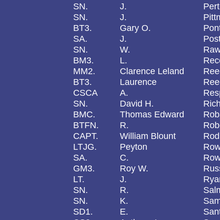
SN.
J.
Per
SN.
J.
Pit
BT3.
Gary O.
Pon
SA.
J.
Pos
SN.
W.
Raw
BM3.
L.
Rec
MM2.
Clarence Leland
Ree
BT3.
Laurence
Ree
CSCA
A.
Res
SN.
David H.
Rich
BMC.
Thomas Edward
Rob
BTFN.
R.
Rob
CAPT.
William Blount
Rod
LTJG.
Peyton
Rowa
SA.
C.
Row
GM3.
Roy W.
Russ
LT.
J.
Rya
SN.
R.
Sal
SN.
K.
Sam
SD1.
E.
San