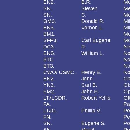
EN2.
B.R.
Mc
SN.
Steven
Me
SN.
C.
Me
GM3.
Donald R.
Mil
EN3.
Vernon L.
Mil
BM1.
Mo
SFP3.
Carl Eugene
Mo
DC3.
R.
N
ENS.
William L.
Ne
BTC
No
BT3.
No
CWO/ USMC.
Henry E.
No
EN2.
John
O'
YN3.
Carl B.
Ol
EM2.
John H.
Op
LT./LCDR.
Robert Yellis
Ot
FA.
Pal
LTJG.
Phillip V.
Pe
FN.
Pe
SN.
Eugene S.
Po
SN
Merrill
Po