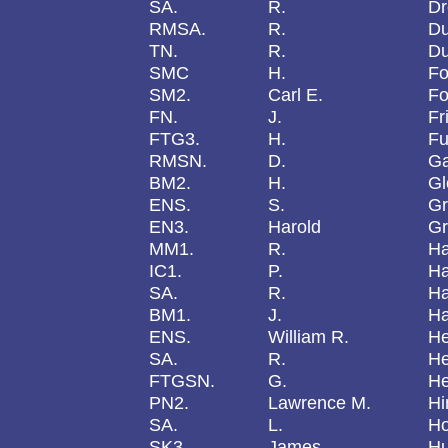
SA.
R.
D
RMSA.
R.
D
TN.
R.
D
SMC
H.
Fo
SM2.
Carl E.
Fo
FN.
J.
Fr
FTG3.
H.
Fu
RMSN.
D.
Ga
BM2.
H.
Gl
ENS.
S.
Gr
EN3.
Harold
Gr
MM1.
R.
Ha
IC1.
P.
Ha
SA.
R.
Ha
BM1.
J.
Ha
ENS.
William R.
He
SA.
R.
H
FTGSN.
G.
He
PN2.
Lawrence M.
Hi
SA.
L.
H
SK3.
James
H