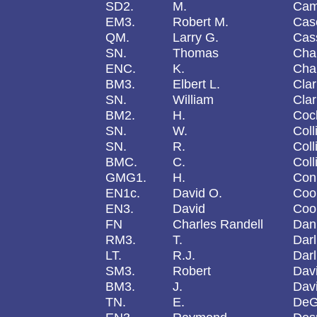
SD2.
M.
Cam
EM3.
Robert M.
Cas
QM.
Larry G.
Cas
SN.
Thomas
Cha
ENC.
K.
Cha
BM3.
Elbert L.
Clar
SN.
William
Clar
BM2.
H.
Cock
SN.
W.
Coll
SN.
R.
Coll
BMC.
C.
Coll
GMG1.
H.
Con
EN1c.
David O.
Coo
EN3.
David
Coo
FN
Charles Randell
Dan
RM3.
T.
Darl
LT.
R.J.
Darl
SM3.
Robert
Dav
BM3.
J.
Dav
TN.
E.
De