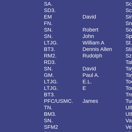
SA.
Sc
SD3.
Sc
EM
David
Si
FN.
Sn
SN.
Robert
So
SN.
John
Sp
LTJG.
William A
St
BT3.
Dennis Allen
St
RM2.
Rudolph
Sz
RD3.
Ta
SN.
David
Ta
GM.
Paul A.
Ta
LTJG.
E.L.
To
LTJG.
E
To
BT3.
Tr
PFC/USMC.
James
Tu
TN.
Ut
BM3.
Ut
SN.
Va
SFM2
Ve