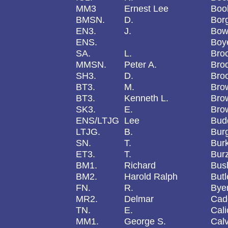
MM3
Ernest Lee
Book
BMSN.
D.
Bor
EN3.
J.
Bow
ENS.
Boy
SA.
L.
Bro
MMSN.
Peter A.
Bro
SH3.
D.
Bro
BT3.
M.
Bro
BT3.
Kenneth L.
Bro
SK3.
E.
Bro
ENS/LTJG
Lee
Bud
LTJG.
B.
Burg
SN.
T.
Bur
ET3.
T.
Burz
BM1.
Richard
Bus
BM2.
Harold Ralph
Butl
FN.
R.
Bye
MR2.
Delmar
Cad
TN.
E.
Cali
MM1.
George S.
Calv