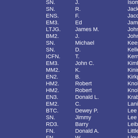
SN.
J.
Iso
SN.
R.
Jac
ENS.
F.
Jac
EM3.
Ed
Jam
LTJG.
James M.
John
BM2.
J.
Joh
SN.
Michael
Kee
SN.
D.
Kell
ICFN.
T.
Ker
EM3.
John C.
Kim
MM2.
K.
Kini
EN2.
B.
Kirk
HM2.
Robert
Kno
HM2.
Robert
Kno
EN3.
Donald L.
Kra
EM2.
C.
Lani
BTC.
Dewey P.
Lee
SN.
Jimmy
Lee
RD3.
Barry
Leib
FN.
Donald A.
Littl
FN.
W.
Llo