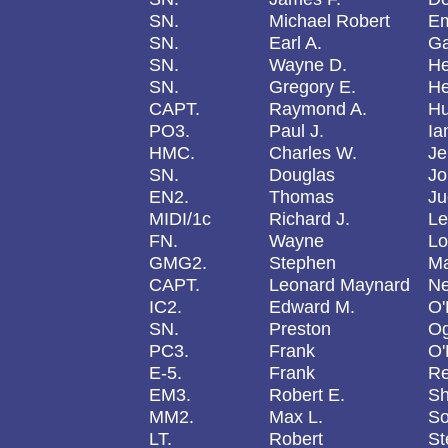
SN.
Michael Robert
E
SN.
Earl A.
Ga
SN.
Wayne D.
He
SN.
Gregory E.
He
CAPT.
Raymond A.
Hu
PO3.
Paul J.
Ia
HMC.
Charles W.
Je
SN.
Douglas
Jo
EN2.
Thomas
Ju
MIDI/1c
Richard J.
Le
FN.
Wayne
Lo
GMG2.
Stephen
Ma
CAPT.
Leonard Maynard
N
IC2.
Edward M.
O'
SN.
Preston
Og
PC3.
Frank
O'
E-5.
Frank
R
EM3.
Robert E.
S
MM2.
Max L.
So
LT.
Robert
St