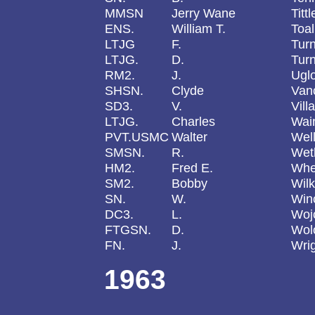
MMSN
Jerry Wane
Tittl
ENS.
William T.
Toal
LTJG
F.
Tur
LTJG.
D.
Tur
RM2.
J.
Ugl
SHSN.
Clyde
Van
SD3.
V.
Vill
LTJG.
Charles
Wai
PVT.USMC
Walter
Wel
SMSN.
R.
Wet
HM2.
Fred E.
Whe
SM2.
Bobby
Wilk
SN.
W.
Win
DC3.
L.
Woj
FTGSN.
D.
Wol
FN.
J.
Wri
1963