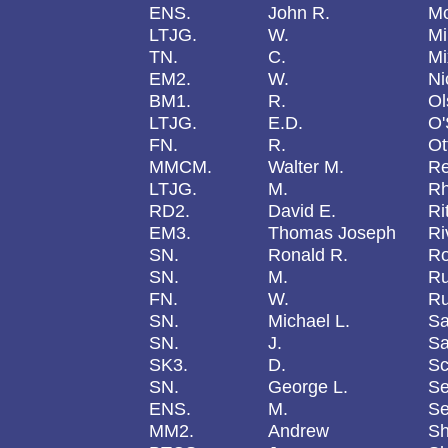
ENS.
John R.
Mc
LTJG.
W.
Mi
TN.
C.
Mi
EM2.
W.
Ni
BM1.
R.
Ol
LTJG.
E.D.
O'
FN.
R.
Ot
MMCM.
Walter M.
Re
LTJG.
M.
R
RD2.
David E.
Ri
EM3.
Thomas Joseph
Ri
SN.
Ronald R.
Ro
SN.
M.
Ru
FN.
W.
Ru
SN.
Michael L.
Sa
SN.
J.
Sa
SK3.
D.
Sc
SN.
George L.
Se
ENS.
M.
Se
MM2.
Andrew
Sh