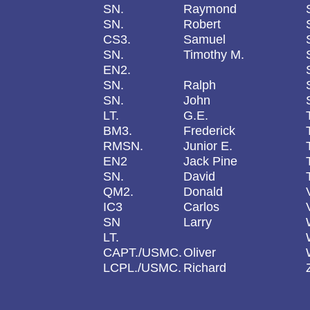
SN.
Raymond
SN.
Robert
CS3.
Samuel
SN.
Timothy M.
EN2.
SN.
Ralph
SN.
John
LT.
G.E.
BM3.
Frederick
RMSN.
Junior E.
EN2
Jack Pine
SN.
David
QM2.
Donald
IC3
Carlos
SN
Larry
LT.
CAPT./USMC.
Oliver
LCPL./USMC.
Richard