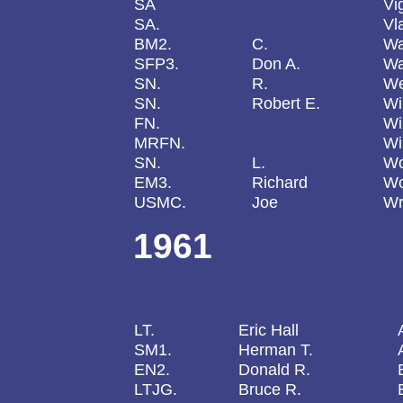
SA
Vi
SA.
Vl
BM2.
C.
Wa
SFP3.
Don A.
Wa
SN.
R.
We
SN.
Robert E.
Wi
FN.
Wi
MRFN.
Wi
SN.
L.
Wo
EM3.
Richard
Wo
USMC.
Joe
Wr
1961
LT.
Eric Hall
SM1.
Herman T.
EN2.
Donald R.
LTJG.
Bruce R.