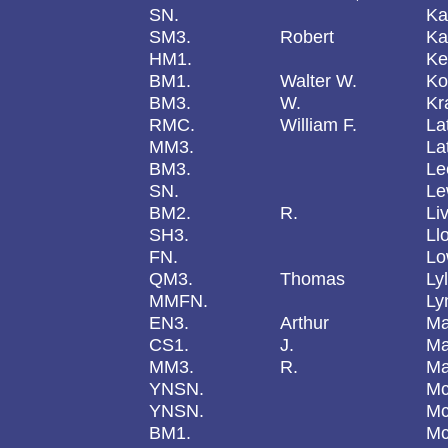
SN.
Ka
SM3.
Robert
Ka
HM1.
Ke
BM1.
Walter W.
Ko
BM3.
W.
Kr
RMC.
William F.
La
MM3.
La
BM3.
Le
SN.
Le
BM2.
R.
Li
SH3.
Ll
FN.
Lo
QM3.
Thomas
Ly
MMFN.
Ly
EN3.
Arthur
Ma
CS1.
J.
Ma
MM3.
R.
Ma
YNSN.
Mc
YNSN.
Mc
BM1.
M