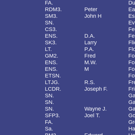
FA.
Du
RDM3.
Peter
Ea
SM3.
John H
Es
SN.
Ev
CS3.
Fe
ENS.
D.A.
Fe
SK3.
Larry
Fl
LT.
P.A.
Fl
GM2.
Fred
Fo
ENS.
M.W.
Fo
ENS.
M
Fo
ETSN.
Fo
LTJG.
R.S.
Fr
LCDR.
Joseph F.
Fr
SN.
Ga
SN.
Ga
SN.
Wayne J.
Ga
SFP3.
Joel T.
Go
FA.
Gr
Sa.
Ha