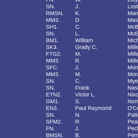
SN.
J.
Lost
RMSN.
K.
Man
MM3.
D.
Mas
SH1.
C.
McB
SN.
L.
McE
BM1.
William
Mic
SK3.
Grady C.
Mill
FTG2.
M.
Mill
MM3.
R.
Mill
SFC.
J.
Mon
MM3.
M.
Mor
SN.
C.
Mye
SN.
Frank
Nas
ETN2.
Victor L.
Nix
GM1.
S.
Norr
EN3.
Paul Raymond
O'C
SN.
N.
Pat
SFM2.
R.
Pea
FN.
J.
Pec
BMSN.
B.
Per