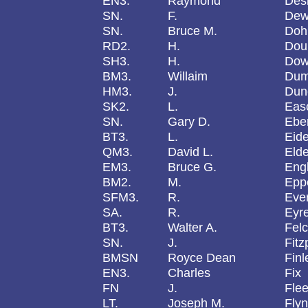
EN3.
Raymond
Desn
SN.
F.
Dewi
SN.
Bruce M.
Do
RD2.
H.
Dou
SH3.
H.
Dow
BM3.
Willaim
Dum
HM3.
J.
Dun
SK2.
L.
Eas
SN.
Gary D.
Ebe
BT3.
L.
Eid
QM3.
David L.
Elde
EM3.
Bruce G.
Engl
BM2.
M.
Epp
SFM3.
R.
Eve
SA.
R.
Eyr
BT3.
Walter A.
Fel
SN.
J.
Fitz
BMSN
Royce Dean
Finl
EN3.
Charles
Fix
FN
J.
Fle
LT.
Joseph M.
Fly