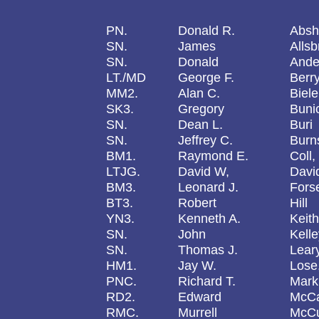
PN.
Donald R.
Absh
SN.
James
Alls
SN.
Donald
Ande
LT./MD
George F.
Berry
MM2.
Alan C.
Biele
SK3.
Gregory
Buni
SN.
Dean L.
Buri
SN.
Jeffrey C.
Burn
BM1.
Raymond E.
Coll,
LTJG.
David W,
Davi
BM3.
Leonard J.
Forse
BT3.
Robert
Hill
YN3.
Kenneth A.
Keith
SN.
John
Kelle
SN.
Thomas J.
Lear
HM1.
Jay W.
Lose,
PNC.
Richard T.
Mark
RD2.
Edward
McCa
RMC.
Murrell
McC