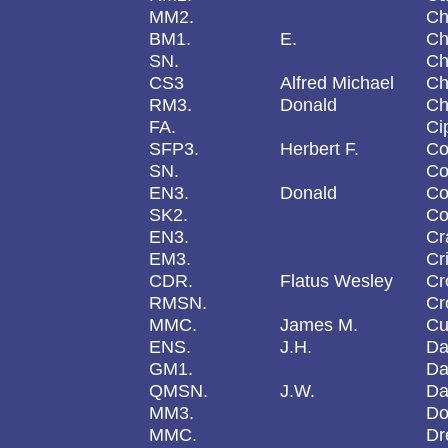
MM2.
Ch
BM1.
E.
C
SN.
Ch
CS3
Alfred Michael
Ch
RM3.
Donald
Ch
FA.
Ci
SFP3.
Herbert F.
Co
SN.
Co
EN3.
Donald
Co
SK2.
Co
EN3.
Cr
EM3.
Cr
CDR.
Flatus Wesley
Cr
RMSN.
Cr
MMC.
James M.
Cu
ENS.
J.H.
Da
GM1.
Da
QMSN.
J.W.
Da
MM3.
Do
MMC.
Dr