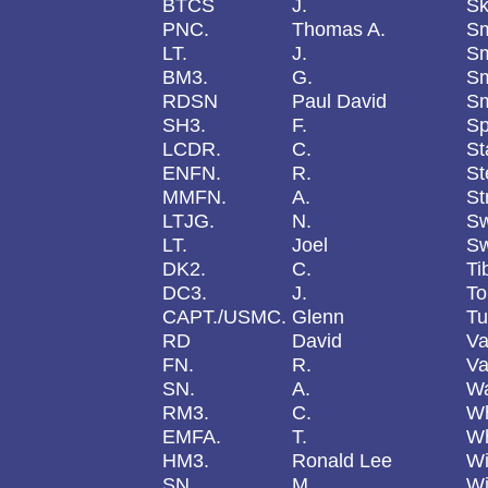
BTCS
J.
Sk
PNC.
Thomas A.
Sm
LT.
J.
Sm
BM3.
G.
Sm
RDSN
Paul David
Sm
SH3.
F.
Sp
LCDR.
C.
S
ENFN.
R.
St
MMFN.
A.
St
LTJG.
N.
S
LT.
Joel
Sw
DK2.
C.
Ti
DC3.
J.
To
CAPT./USMC.
Glenn
Tu
RD
David
Va
FN.
R.
Va
SN.
A.
W
RM3.
C.
Wh
EMFA.
T.
Wh
HM3.
Ronald Lee
Wi
SN.
M.
Wi