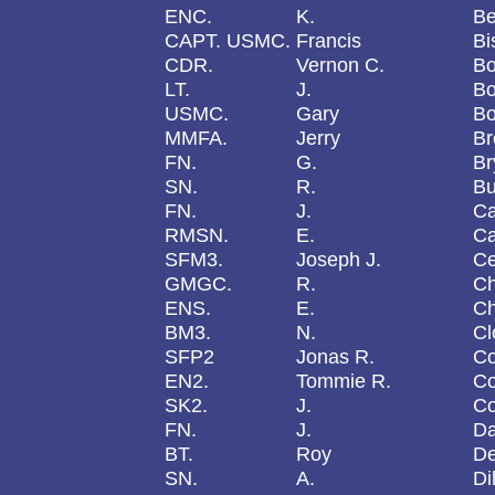
ENC.
K.
Be
CAPT. USMC.
Francis
Bi
CDR.
Vernon C.
B
LT.
J.
Bo
USMC.
Gary
Bo
MMFA.
Jerry
Br
FN.
G.
Br
SN.
R.
Bu
FN.
J.
Ca
RMSN.
E.
Ca
SFM3.
Joseph J.
Ce
GMGC.
R.
Ch
ENS.
E.
Ch
BM3.
N.
Cl
SFP2
Jonas R.
Co
EN2.
Tommie R.
Co
SK2.
J.
Co
FN.
J.
Da
BT.
Roy
De
SN.
A.
Di