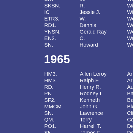
SKSN.
R.
Wi
IC
Jessie J.
Wi
ETR3.
W.
Wo
RD1.
Dennis
W
YNSN.
Gerald Ray
Wo
EN2.
C.
Wr
SN.
Howard
Wu
1965
HM3.
Allen Leroy
An
HM3.
Ralph E.
Ar
RD.
Henry R.
Au
PN.
Rodney L.
B
SF2.
Kenneth
Ba
MMCM.
John G.
Bl
SN.
Lawrence
Cl
QM.
Terry
C
PO1.
Harrell T.
D
SN.
James F.
Do