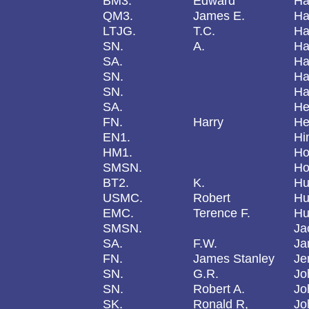
BM3.
Edward
Ha
QM3.
James E.
Ha
LTJG.
T.C.
Ha
SN.
A.
Ha
SA.
Ha
SN.
Ha
SN.
Ha
SA.
He
FN.
Harry
He
EN1.
Hi
HM1.
Ho
SMSN.
Ho
BT2.
K.
Hu
USMC.
Robert
Hu
EMC.
Terence F.
Hu
SMSN.
Ja
SA.
F.W.
Ja
FN.
James Stanley
Je
SN.
G.R.
Jo
SN.
Robert A.
Jo
SK.
Ronald R,
Jo