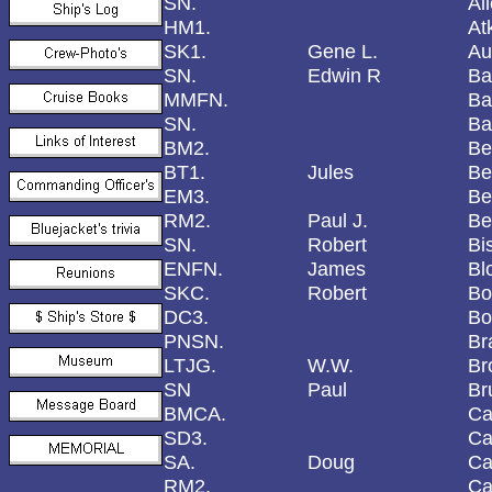
SN.
Al
HM1.
At
SK1.
Gene L.
Au
SN.
Edwin R
Ba
MMFN.
Ba
SN.
Ba
BM2.
Be
BT1.
Jules
Be
EM3.
Be
RM2.
Paul J.
Be
SN.
Robert
Bi
ENFN.
James
Bl
SKC.
Robert
Bo
DC3.
Bo
PNSN.
Br
LTJG.
W.W.
Br
SN
Paul
Br
BMCA.
Ca
SD3.
Ca
SA.
Doug
Ca
RM2.
Ca