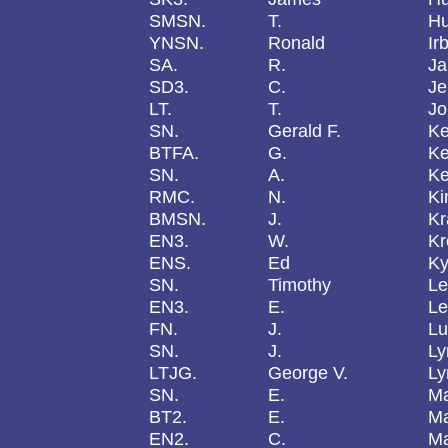
SMSN.
T.
Hu
YNSN.
Ronald
Ir
SA.
R.
Ja
SD3.
C.
Je
LT.
T.
Jo
SN.
Gerald F.
Ke
BTFA.
G.
Ke
SN.
A.
Ke
RMC.
N.
Ki
BMSN.
J.
Kr
EN3.
W.
Kr
ENS.
Ed
Ky
SN.
Timothy
Le
EN3.
E.
Le
FN.
J.
Lu
SN.
J.
Ly
LTJG.
George V.
Ly
SN.
E.
Ma
BT2.
E.
Ma
EN2.
C.
Ma