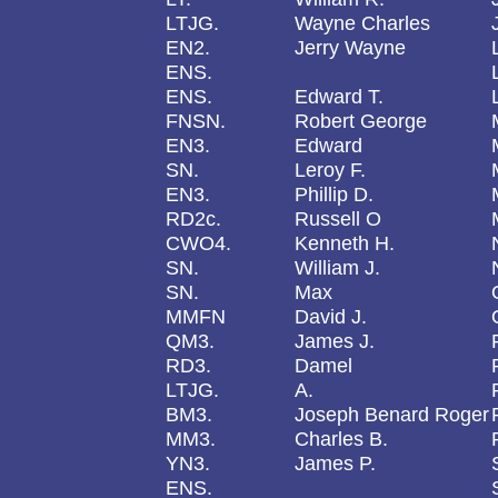
LTJG.
Wayne Charles
EN2.
Jerry Wayne
ENS.
ENS.
Edward T.
FNSN.
Robert George
EN3.
Edward
SN.
Leroy F.
EN3.
Phillip D.
RD2c.
Russell O
CWO4.
Kenneth H.
SN.
William J.
SN.
Max
MMFN
David J.
QM3.
James J.
RD3.
Damel
LTJG.
A.
BM3.
Joseph Benard Roger
MM3.
Charles B.
YN3.
James P.
ENS.