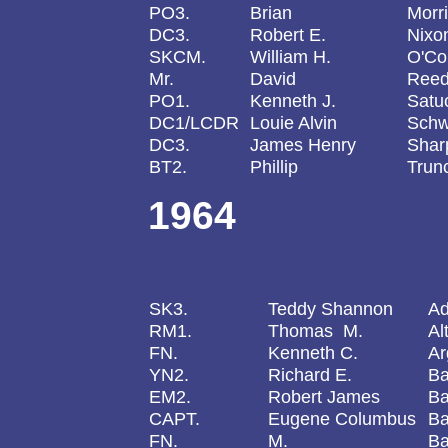
PO3.
Brian
Morr
DC3.
Robert E.
Nixon
SKCM.
William H.
O'Co
Mr.
David
Ree
PO1.
Kenneth J.
Satu
DC1/LCDR
Louie Alvin
Schw
DC3.
James Henry
Sharp
BT2.
Phillip
Trunc
1964
SK3.
Teddy Shannon
Ad
RM1.
Thomas M.
Al
FN.
Kenneth C.
Ar
YN2.
Richard E.
Ba
EM2.
Robert James
Ba
CAPT.
Eugene Columbus
Ba
FN.
M.
Ba