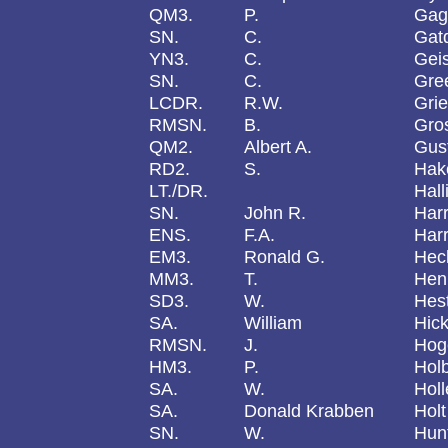
QM3.
P.
Gag
SN.
C.
Gat
YN3.
C.
Gei
SN.
C.
Gre
LCDR.
R.W.
Grie
RMSN.
B.
Gro
QM2.
Albert A.
Gus
RD2.
S.
Hak
LT./DR.
Hall
SN.
John R.
Harr
ENS.
F.A.
Harr
EM3.
Ronald G.
Hec
MM3.
T.
Hen
SD3.
W.
Hes
SA.
William
Hic
RMSN.
J.
Hog
HM3.
P.
Holb
SA.
W.
Holl
SA.
Donald Krabben
Holt
SN.
W.
Hun