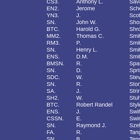
CS3.
Anthony L.
Sav
EN2.
Jerome
Sch
YN3.
J.
Scot
SN.
John W.
Sho
BTC.
Harold G.
Shr
MM2.
Thomas C.
Smi
RM3.
P.
Smi
SN.
Henry L.
Smi
ENS.
D.M.
Smi
BMSN.
R.
Spa
SN.
D.
Spri
SDC.
W.
Ste
SN.
R.
Sto
SA.
J.
Stri
SH2.
W.
Stuh
BTC.
Robert Randel
Styl
ENS.
J.
Swi
CSSN.
E.
Swi
SN.
Raymond J.
Szel
FA.
R.
Tan
SN.
B.
Ten