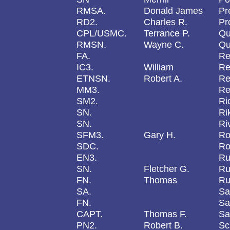
RMSA.
Donald James
Pr
RD2.
Charles R.
Pr
CPL/USMC.
Terrance P.
Qu
RMSN.
Wayne C.
Qu
FA.
Re
IC3.
William
Re
ETNSN.
Robert A.
Re
MM3.
Re
SM2.
Ri
SN.
Ri
SN.
Ri
SFM3.
Gary H.
Ro
SDC.
Ro
EN3.
Ru
SN.
Fletcher G.
Ru
FN.
Thomas
Ru
SA.
Sa
FN.
Sa
CAPT.
Thomas F.
Sa
PN2.
Robert B.
Sc